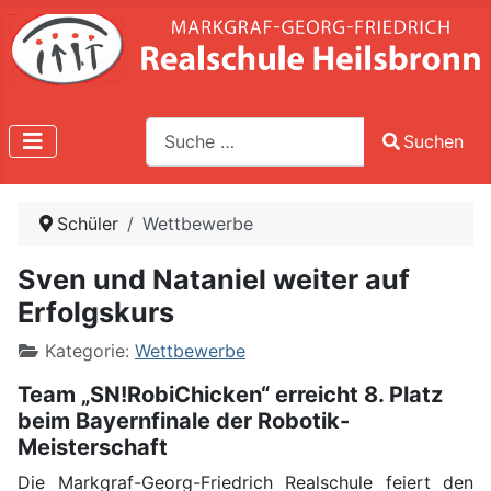
Suche
Suchen
Type 2 or more characters for results.
Schüler
Wettbewerbe
Sven und Nataniel weiter auf
Erfolgskurs
Kategorie:
Wettbewerbe
Team „SN!RobiChicken“ erreicht 8. Platz
beim Bayernfinale der Robotik-
Meisterschaft
Die Markgraf-Georg-Friedrich Realschule feiert den