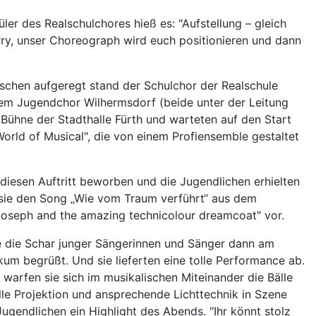
ler des Realschulchores hieß es: "Aufstellung – gleich
ry, unser Choreograph wird euch positionieren und dann
sschen aufgeregt stand der Schulchor der Realschule
em Jugendchor Wilhermsdorf (beide unter der Leitung
 Bühne der Stadthalle Fürth und warteten auf den Start
World of Musical", die von einem Profiensemble gestaltet
f diesen Auftritt beworben und die Jugendlichen erhielten
 sie den Song „Wie vom Traum verführt“ aus dem
Joseph and the amazing technicolour dreamcoat" vor.
 die Schar junger Sängerinnen und Sänger dann am
um begrüßt. Und sie lieferten eine tolle Performance ab.
arfen sie sich im musikalischen Miteinander die Bälle
olle Projektion und ansprechende Lichttechnik in Szene
Jugendlichen ein Highlight des Abends. "Ihr könnt stolz