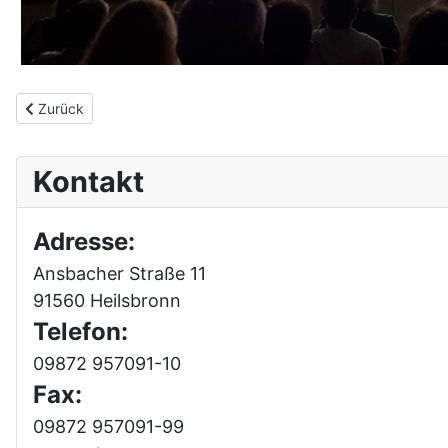
Vorheriger Beitrag: INCONCERT - Konzert mit Bands und Chor
Zurück
Kontakt
Adresse:
Ansbacher Straße 11
91560 Heilsbronn
Telefon:
09872 957091-10
Fax:
09872 957091-99