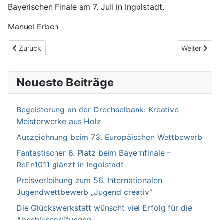
Bayerischen Finale am 7. Juli in Ingolstadt.
Manuel Erben
Vorheriger Beitrag: 3. Platz bei der Nordbayerischen Meisterscha
Nächster Be
Zurück
Weiter
Neueste Beiträge
Begeisterung an der Drechselbank: Kreative
Meisterwerke aus Holz
Auszeichnung beim 73. Europäischen Wettbewerb
Fantastischer 6. Platz beim Bayernfinale –
ReEn1011 glänzt in Ingolstadt
Preisverleihung zum 56. Internationalen
Jugendwettbewerb „Jugend creativ“
Die Glückswerkstatt wünscht viel Erfolg für die
Abschlussprüfungen