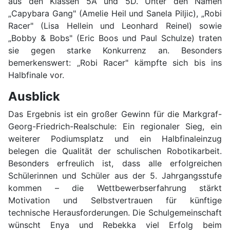
aus den Klassen 5A und 5D. Unter den Namen
„Capybara Gang" (Amelie Heil und Sanela Piljic), „Robi
Racer" (Lisa Hellein und Leonhard Reinel) sowie
„Bobby & Bobs" (Eric Boos und Paul Schulze) traten
sie gegen starke Konkurrenz an. Besonders
bemerkenswert: „Robi Racer" kämpfte sich bis ins
Halbfinale vor.
Ausblick
Das Ergebnis ist ein großer Gewinn für die Markgraf-
Georg-Friedrich-Realschule: Ein regionaler Sieg, ein
weiterer Podiumsplatz und ein Halbfinaleinzug
belegen die Qualität der schulischen Robotikarbeit.
Besonders erfreulich ist, dass alle erfolgreichen
Schülerinnen und Schüler aus der 5. Jahrgangsstufe
kommen – die Wettbewerbserfahrung stärkt
Motivation und Selbstvertrauen für künftige
technische Herausforderungen. Die Schulgemeinschaft
wünscht Enya und Rebekka viel Erfolg beim