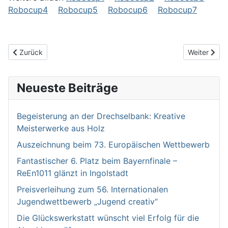
Robocup4
Robocup5
Robocup6
Robocup7
Vorheriger Beitrag: „Pastcast“ – Ein englischsprachiger Geschic
Nächster Bei
Zurück
Weiter
Neueste Beiträge
Begeisterung an der Drechselbank: Kreative
Meisterwerke aus Holz
Auszeichnung beim 73. Europäischen Wettbewerb
Fantastischer 6. Platz beim Bayernfinale –
ReEn1011 glänzt in Ingolstadt
Preisverleihung zum 56. Internationalen
Jugendwettbewerb „Jugend creativ“
Die Glückswerkstatt wünscht viel Erfolg für die