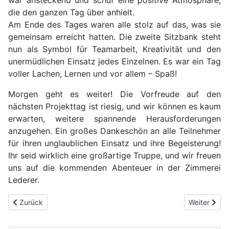
war ansteckend und schuf eine positive Atmosphäre,
die den ganzen Tag über anhielt.
Am Ende des Tages waren alle stolz auf das, was sie
gemeinsam erreicht hatten. Die zweite Sitzbank steht
nun als Symbol für Teamarbeit, Kreativität und den
unermüdlichen Einsatz jedes Einzelnen. Es war ein Tag
voller Lachen, Lernen und vor allem – Spaß!
Morgen geht es weiter! Die Vorfreude auf den
nächsten Projekttag ist riesig, und wir können es kaum
erwarten, weitere spannende Herausforderungen
anzugehen. Ein großes Dankeschön an alle Teilnehmer
für ihren unglaublichen Einsatz und ihre Begeisterung!
Ihr seid wirklich eine großartige Truppe, und wir freuen
uns auf die kommenden Abenteuer in der Zimmerei
Lederer.
Vorheriger Beitrag: Ein erfolgreicher Dritter Projekttag in der Zim
Nächster Bei
Zurück
Weiter