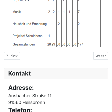
Vorheriger Beitrag: Informationen zur Wahl der Wahlpflichtfäche
Nächster 
Zurück
Weiter
Kontakt
Adresse:
Ansbacher Straße 11
91560 Heilsbronn
Telefon: